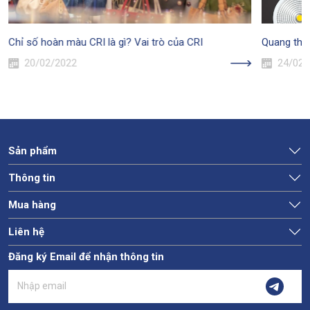
Chỉ số hoàn màu CRI là gì? Vai trò của CRI
Quang thôn
20/02/2022
24/02/
Sản phẩm
Thông tin
Mua hàng
Liên hệ
Đăng ký Email để nhận thông tin