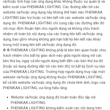
và/hoặc tích hợp các ứng dụng khác không thuộc sự quản lý và
kiểm soát của PHENIKAA LIGHTING. Các đường dẫn tới các
website và/hoặc ứng dụng này không thể hiện việc PHENIKAA
LIGHTING bảo trợ hoặc có liên kết với các website và/hoặc ứng
dụng đó. PHENIKAA LIGHTING chỉ cung cấp các đường dẫn đó
với mục đích thuận tiện cho người dùng và không chịu trách
nhiệm về toàn bộ nội dung của các trang liên kết và/hoặc ứng
dụng, bao gồm nhưng không giới hạn bất kỳ liên kết nào khác
trong một trang liên kết và/hoặc ứng dụng đó.
® ® PHENIKAA LIGHTING không phải là bên liên quan hoặc chịu
trách nhiệm cho bất kỳ giao dịch nào giữa người dùng với các
bên thứ ba, ngay cả khi người dùng biết đến các bên thứ ba đó
(hoặc sử dụng đường dẫn tới các bên đó) từ bất kỳ Dịch vụ nào
của PHENIKAA LIGHTING. Trường hợp người dùng truy cập một
website và/hoặc ứng dụng không thuộc PHENIKAA LIGHTING,
kể cả khi website và/hoặc ứng dụng đó chứa hình ảnh, logo của
PHENIKAA LIGHTING, vui lòng hiểu rằng:
Website và/hoặc ứng dụng đó hoàn toàn độc lập với
PHENIKAA LIGHTING;
PHENIKAA LIGHTING không kiểm soát các nội dung trên