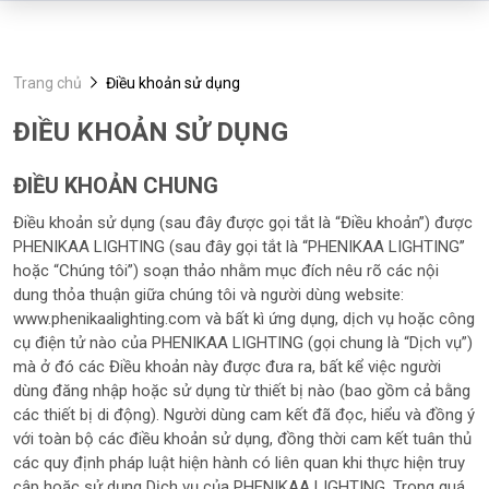
Trang chủ
Điều khoản sử dụng
ĐIỀU KHOẢN SỬ DỤNG
ĐIỀU KHOẢN CHUNG
Điều khoản sử dụng (sau đây được gọi tắt là “Điều khoản”) được
PHENIKAA LIGHTING (sau đây gọi tắt là “PHENIKAA LIGHTING’’
hoặc “Chúng tôi”) soạn thảo nhằm mục đích nêu rõ các nội
dung thỏa thuận giữa chúng tôi và người dùng website:
www.phenikaalighting.com và bất kì ứng dụng, dịch vụ hoặc công
cụ điện tử nào của PHENIKAA LIGHTING (gọi chung là “Dịch vụ”)
mà ở đó các Điều khoản này được đưa ra, bất kể việc người
dùng đăng nhập hoặc sử dụng từ thiết bị nào (bao gồm cả bằng
các thiết bị di động). Người dùng cam kết đã đọc, hiểu và đồng ý
với toàn bộ các điều khoản sử dụng, đồng thời cam kết tuân thủ
các quy định pháp luật hiện hành có liên quan khi thực hiện truy
cập hoặc sử dụng Dịch vụ của PHENIKAA LIGHTING. Trong quá