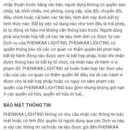
chấp thuận trước bằng văn bản, người dùng không có quyền sao
chép, tải, trình chiếu, mô phỏng, cung cấp, sửa đổi, chuyển đổi,
điều chỉnh hoặc cải biên các tài liệu, hình ảnh này dưới bất kỳ
hình thức nào. Bất kỳ việc sử dụng nào như trên đều là trái phép,
bị tự động vô hiệu mà không cần thông báo trước. Người dùng
phải xóa hoặc hủy tất cả các tài liệu, hình ảnh có được từ các
Dịch vụ của PHENIKAA LIGHTING. PHENIKAA LIGHTING có
quyền thông báo tới các cơ quan có thẩm quyền khi phát hiện
bất kỳ hành động nào được xem là bất hợp pháp, hoặc khi nhận
được thông báo từ bất kỳ tổ chức, cá nhân nào về hành vi vi
phạm đó. PHENIKAA LIGHTING sẽ hoàn toàn hợp tác theo yêu
cầu của các cơ quan có thẩm quyền để điều tra về các hành vi
được cho là bất hợp pháp hoặc có nguy cơ xâm phạm các
quyền của PHENIKAA LIGHTING bao gồm nhưng không giới hạn
ở các quyền sở hữu, quyền sở hữu trí tuệ,...
BẢO MẬT THÔNG TIN
PHENIKAA LIGHTING không có nhu cầu nhận các thông tin bảo
mật hoặc có tính độc quyền từ người dùng qua các Dịch vụ này,
vì vậy các thông tin và/hoặc tài liệu được gửi đến PHENIKAA