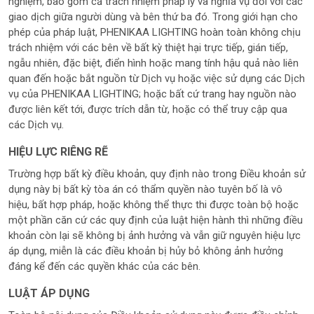
nghiệm, bao gồm cả trách nhiệm pháp lý và nghĩa vụ đối với các
giao dịch giữa người dùng và bên thứ ba đó. Trong giới hạn cho
phép của pháp luật, PHENIKAA LIGHTING hoàn toàn không chịu
trách nhiệm với các bên về bất kỳ thiệt hại trực tiếp, gián tiếp,
ngẫu nhiên, đặc biệt, điển hình hoặc mang tính hậu quả nào liên
quan đến hoặc bắt nguồn từ Dịch vụ hoặc việc sử dụng các Dịch
vụ của PHENIKAA LIGHTING; hoặc bất cứ trang hay nguồn nào
được liên kết tới, được trích dẫn từ, hoặc có thể truy cập qua
các Dịch vụ.
HIỆU LỰC RIÊNG RẼ
Trường hợp bất kỳ điều khoản, quy định nào trong Điều khoản sử
dụng này bị bất kỳ tòa án có thẩm quyền nào tuyên bố là vô
hiệu, bất hợp pháp, hoặc không thể thực thi được toàn bộ hoặc
một phần căn cứ các quy định của luật hiện hành thì những điều
khoản còn lại sẽ không bị ảnh hưởng và vẫn giữ nguyên hiệu lực
áp dụng, miễn là các điều khoản bị hủy bỏ không ảnh hưởng
đáng kể đến các quyền khác của các bên.
LUẬT ÁP DỤNG