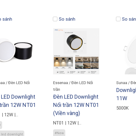
∅110mm
bạc/vàng
o sánh
So sánh
So sán
aa / Đèn LED Nổi
Essenaa / Đèn LED Nổi
Sunaa / Đè
Downlig
trần
 LED Downlight
Đèn LED Downlight
11W
 trần 12W NT01
Nổi trần 12W NT01
5000K
(Viền vàng)
 | 12W |
x60mm
NT01 | 12W |
w
110x60mm
#New
 led downlight