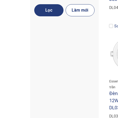
DL04
Lọc
Làm mới
S
Essen
trần
Đèn
12W
DL0
DL03