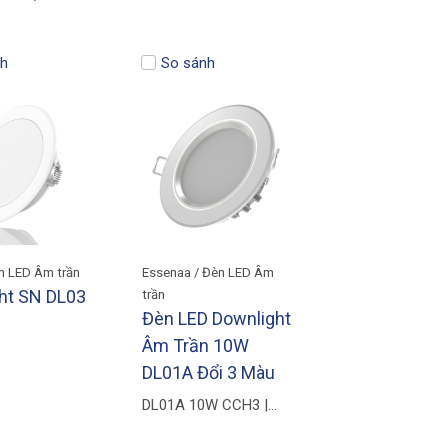
) | Ø110mm
h
So sánh
n LED Âm trần
Essenaa / Đèn LED Âm
ht SN DL03
trần
Đèn LED Downlight
Âm Trần 10W
DL01A Đổi 3 Màu
DL01A 10W CCH3 |
∅90mm