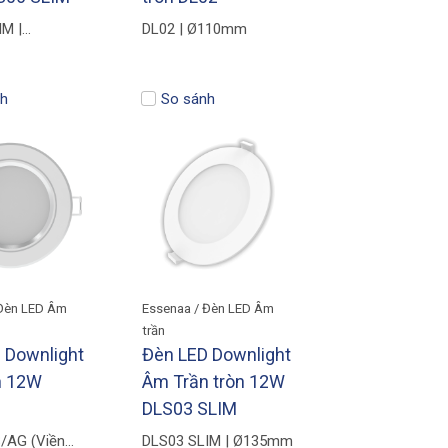
M |
DL02 | Ø110mm
mm
h
So sánh
 Đèn LED Âm
Essenaa / Đèn LED Âm
trần
 Downlight
Đèn LED Downlight
n 12W
Âm Trần tròn 12W
DLS03 SLIM
/AG (Viền
DLS03 SLIM | Ø135mm