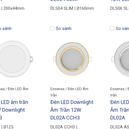
 | 200x44mm
DLS04 SLIM | Ø160mm
DLS06 SLI
160x160
o sánh
So sánh
So sán
aa / Đèn LED Âm
Essenaa / Đèn LED Âm
Essenaa /
trần
trần
 LED âm trần
Đèn LED Downlight
Đèn LED
 Downlight
Âm Trần 12W
Âm Trầ
3
DL02A CCH3
DL02A
 | Ø125
DL02A CCH3 |
DL02A AS