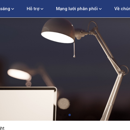
 sáng
Hỗ trợ
Mạng lưới phân phối
Về chún
ght