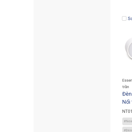
S
Essen
trần
Đèn
Nổi
NT01
110
#Ne
#Đèn