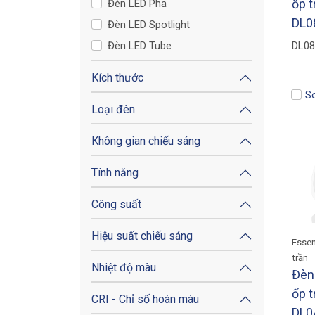
ốp 
Đèn LED Pha
DL0
Đèn LED Spotlight
Đèn LED Tube
DL08
Kích thước
S
Loại đèn
Không gian chiếu sáng
Tính năng
Công suất
Hiệu suất chiếu sáng
Essen
trần
Nhiệt độ màu
Đèn
ốp t
CRI - Chỉ số hoàn màu
DL0