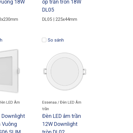
 vuông 18W
ốp trần tròn 18W
DL05
30x230mm
DL05 | 225x44mm
h
So sánh
 Đèn LED Âm
Essenaa / Đèn LED Âm
trần
 Downlight
Đèn LED âm trần
n Vuông
12W Downlight
S06 SLIM
tròn DL02