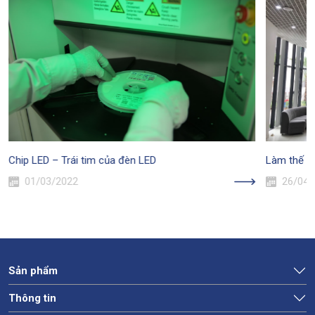
Chip LED – Trái tim của đèn LED
Làm thế n
01/03/2022
26/04/
Sản phẩm
Thông tin