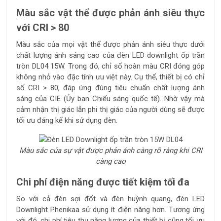
Màu sắc vật thể được phản ánh siêu thực
với CRI > 80
Màu sắc của mọi vật thể được phản ánh siêu thực dưới
chất lượng ánh sáng cao của đèn LED downlight ốp trần
tròn DL04 15W. Trong đó, chỉ số hoàn màu CRI đóng góp
không nhỏ vào đặc tính ưu việt này. Cụ thể, thiết bị có chỉ
số CRI > 80, đáp ứng đúng tiêu chuẩn chất lượng ánh
sáng của CIE (Ủy ban Chiếu sáng quốc tế). Nhờ vậy mà
cảm nhận thị giác lẫn phi thị giác của người dùng sẽ được
tối ưu đáng kể khi sử dụng đèn.
Màu sắc của sự vật được phản ánh càng rõ ràng khi CRI
càng cao
Chi phí điện năng được tiết kiệm tối đa
So với cả đèn sợi đốt và đèn huỳnh quang, đèn LED
Downlight Phenikaa sử dụng ít điện năng hơn. Tương ứng
với đó, chi phí tiêu thụ năng lượng của thiết bị cũng tối ưu