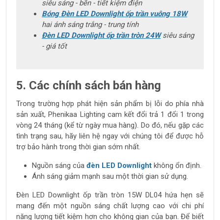
siêu sáng - bền - tiết kiệm điện
Bóng Đèn LED Downlight ốp trần vuông 18W
hai ánh sáng trắng - trung tính
Đèn LED Downlight ốp trần tròn 24W
siêu sáng
- giá tốt
5. Các chính sách bán hàng
Trong trường hợp phát hiện sản phẩm bị lỗi do phía nhà
sản xuất, Phenikaa Lighting cam kết đổi trả 1 đổi 1 trong
vòng 24 tháng (kể từ ngày mua hàng). Do đó, nếu gặp các
tình trạng sau, hãy liên hệ ngay với chúng tôi để được hỗ
trợ bảo hành trong thời gian sớm nhất.
Nguồn sáng của
đèn LED Downlight
không ổn định.
Ánh sáng giảm mạnh sau một thời gian sử dụng.
Đèn LED Downlight ốp trần tròn 15W DL04 hứa hẹn sẽ
mang đến một nguồn sáng chất lượng cao với chi phí
năng lượng tiết kiệm hơn cho không gian của bạn. Để biết