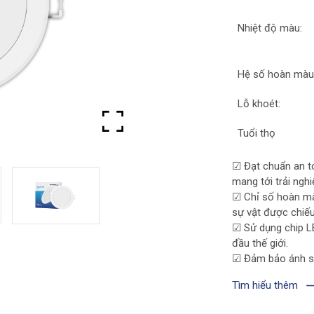
Nhiệt độ màu:
Hệ số hoàn màu
Lỗ khoét:
Tuổi thọ
☑
Đạt chuẩn an t
mang tới trải nghi
☑
Chỉ số hoàn m
sự vật được chiếu
☑
Sử dụng chip 
đầu thế giới.
☑
Đảm bảo ánh sá
Tìm hiểu thêm