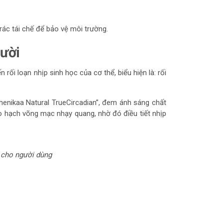
rác tái chế để bảo vệ môi trường.
gười
rối loạn nhịp sinh học của cơ thể, biểu hiện là: rối
enikaa Natural TrueCircadian”, đem ánh sáng chất
ào hạch võng mạc nhạy quang, nhờ đó điều tiết nhịp
u cho người dùng