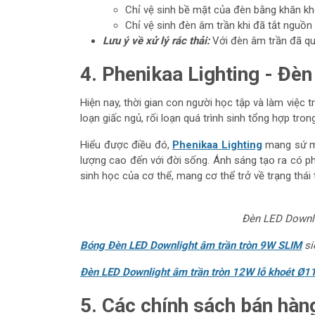
Chỉ vệ sinh bề mặt của đèn bằng khăn k
Chỉ vệ sinh đèn âm trần khi đã tắt nguồn
Lưu ý về xử lý rác thải:
Với đèn âm trần đã qua
4. Phenikaa Lighting - Đèn
Hiện nay, thời gian con người học tập và làm việc t
loạn giấc ngủ, rối loạn quá trình sinh tổng hợp tro
Hiểu được điều đó,
Phenikaa Lighting
mang sứ mệ
lượng cao đến với đời sống. Ánh sáng tạo ra có ph
sinh học của cơ thể, mang cơ thể trở về trạng thái 
Đèn LED Downlig
Bóng Đèn LED Downlight âm trần tròn 9W SLIM
si
Đèn LED Downlight âm trần tròn 12W lỗ khoét 
5. Các chính sách bán hàn