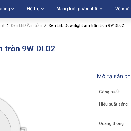
 sáng
Hỗ trợ
Mạng lưới phân phối
Về chún
ght
Đèn LED Âm trần
Đèn LED Downlight âm trần tròn 9W DL02
n tròn 9W DL02
Mô tả sản p
Công suất:
Hiệu suất sáng:
Quang thông: