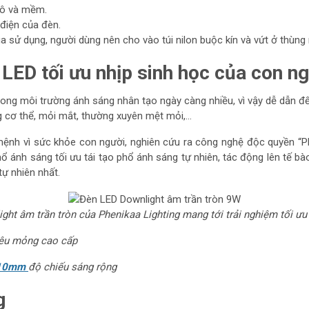
hô và mềm.
 điện của đèn.
 sử dụng, người dùng nên cho vào túi nilon buộc kín và vứt ở thùng 
 LED tối ưu nhịp sinh học của con n
rong môi trường ánh sáng nhân tạo ngày càng nhiều, vì vậy dễ dẫn đến 
ng cơ thể, mỏi mắt, thường xuyên mệt mỏi,...
nh vì sức khỏe con người, nghiên cứu ra công nghệ độc quyền “Ph
ổ ánh sáng tối ưu tái tạo phổ ánh sáng tự nhiên, tác động lên tế b
tự nhiên nhất.
ht âm trần tròn của Phenikaa Lighting mang tới trải nghiệm tối ư
êu mỏng cao cấp
Ø110mm
độ chiếu sáng rộng
g