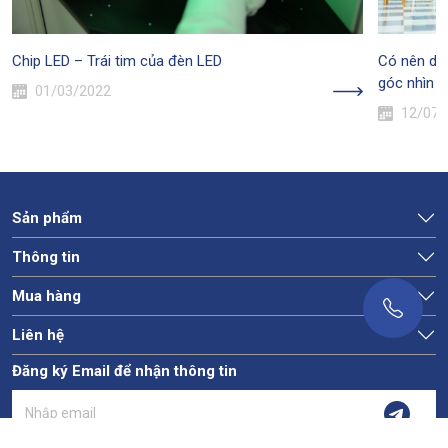
Chip LED – Trái tim của đèn LED
Có nên dù
góc nhìn c
01/03/2022
12/07/
Sản phẩm
Thông tin
Mua hàng
Liên hệ
Đăng ký Email để nhận thông tin