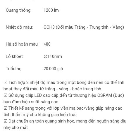
Quang thông:
1260 lm
Nhiệt độ màu:
CCH3 (Đổi màu Trắng - Trung tính - Vàng)
Hệ số hoàn màu:
>80
Lỗ khoét:
∅110
mm
Tuổi thọ
20.000 giờ
☑
Tích hợp 3 nhiệt độ màu trong một bóng đèn nên có thể linh
hoạt thay đổi màu từ trắng - vàng - hoặc trung tính
☑
Sử dụng chip LED cao cấp đến từ thương hiệu OSRAM (Đức)
bảo đảm hiệu suất sáng cao
☑
Thiết kế sang trọng với lớp viền mạ bạc/vàng giúp nâng cao
tính thẩm mỹ cho không gian kiến trúc.
☑
Đạt chuẩn an toàn quang sinh học, mang đến nguồn sáng dịu
nhẹ cho mắt.