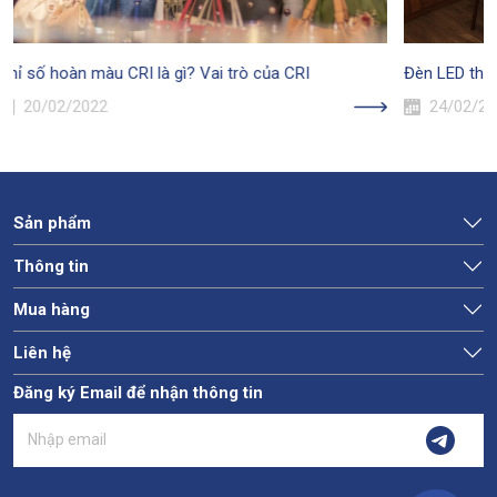
Đèn LED thế hệ mới trong không gian bếp hiện đại
Quang thôn
24/02/2023
24/02/
Sản phẩm
Thông tin
Mua hàng
Liên hệ
Đăng ký Email để nhận thông tin