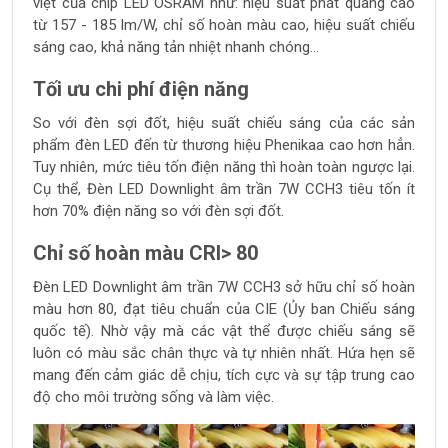
việt của chip LED OSRAM như: hiệu suất phát quang cao
từ 157 - 185 lm/W, chỉ số hoàn màu cao, hiệu suất chiếu
sáng cao, khả năng tản nhiệt nhanh chóng…
Tối ưu chi phí điện năng
So với đèn sợi đốt, hiệu suất chiếu sáng của các sản
phẩm đèn LED đến từ thương hiệu Phenikaa cao hơn hẳn.
Tuy nhiên, mức tiêu tốn điện năng thì hoàn toàn ngược lại.
Cụ thể, Đèn LED Downlight âm trần 7W CCH3 tiêu tốn ít
hơn 70% điện năng so với đèn sợi đốt.
Chỉ số hoàn màu CRI> 80
Đèn LED Downlight âm trần 7W CCH3 sở hữu chỉ số hoàn
màu hơn 80, đạt tiêu chuẩn
của CIE (Ủy ban Chiếu sáng
quốc tế)
. Nhờ vậy mà các vật thể được chiếu sáng sẽ
luôn có màu sắc chân thực và tự nhiên nhất. Hứa hẹn sẽ
mang đến cảm giác dễ chịu, tích cực và sự tập trung cao
độ cho môi trường sống và làm việc.