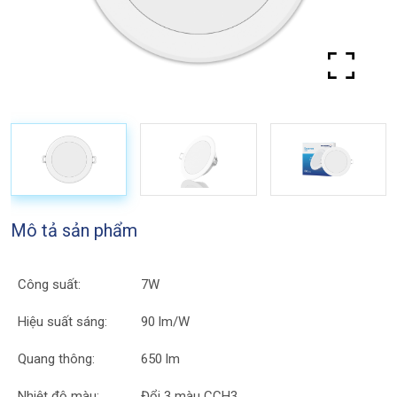
Mô tả sản phẩm
Công suất:
7W
Hiệu suất sáng:
90 lm/W
Quang thông:
650 lm
Nhiệt độ màu:
Đổi 3 màu CCH3