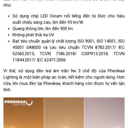
như:
Sử dụng chip LED Osram nổi tiếng đến từ Đức cho hiệu
suất chiếu sáng cao, lên đến 95 lm/W
Quang thông lớn, lên đến 900 lm
Không phát thải tia UV
Đạt tiêu chuẩn quản lý chất lượng ISO 9001, ISO 14001, ISO
45001 SA8000 và các tiêu chuẩn TCVN 8782:2017/ IEC
62560:2015, TCVN 7186:2018/ CISPR15:2018, TCVN
11844:2017/ IEC 62471:2006
Vì thế, sử dụng
đèn led âm trần 9w 3 chế độ của
Phenikaa
Lighting là một biện pháp an toàn, tiết kiệm cho người dùng. Hơn
nữa, khi mua đèn tại Phenikaa, khách hàng còn được tư vấn tận
tình.