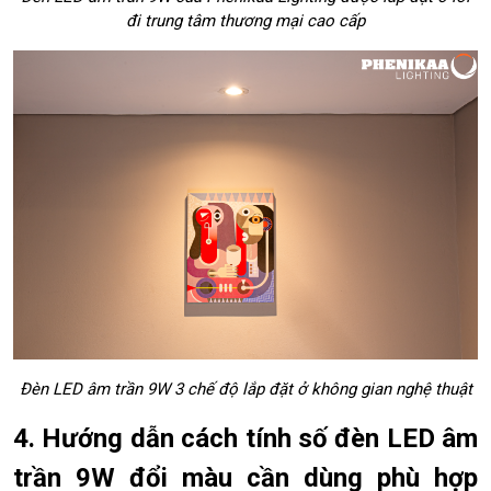
ộ
đi trung tâm thương mại cao cấp
ở
đ
â
u
u
y
t
í
n
?
Đèn LED âm trần 9W 3 chế độ lắp đặt ở không gian nghệ thuật
4. Hướng dẫn cách tính số đèn LED âm
trần 9W đổi màu cần dùng phù hợp