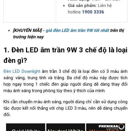
C
Giá sản phẩm:
Liên hệ
ấ
hotline
1900 3336
u
t
ạ
o
[KHUYẾN MÃI] -
giá đèn LED âm trần 9W tốt nhất
trên thị
c
trường hiện nay
ủ
a
1. Đèn LED âm trần 9W 3 chế độ là loại
đ
đèn gì?
è
n
l
Đèn LED Downlight
âm trần 3 chế độ là loại đèn có 3 màu ánh
e
sáng: vàng, trung tính và trắng. Ba chế độ màu này được tích
d
hợp ngay trong 1 chiếc đèn giúp người dùng dễ dàng thay đổi
â
màu ánh sáng trong phòng tùy theo ý thích của mình.
m
t
Khi cần chuyển màu ánh sáng, người dùng chỉ cần sử dụng công
r
tắc được kết nối thẳng với chip LED 3 màu, nên dễ dàng chuyển
ầ
đổi.
n
9
w