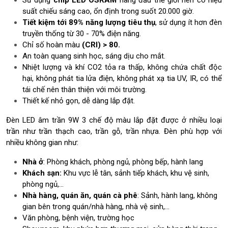
g
suất chiếu sáng cao, ổn định trong suốt 20.000 giờ.
p
h
Tiết kiệm tới 89% năng lượng tiêu thụ
, sử dụng ít hơn đèn
ù
truyền thống từ 30 - 70% điện năng.
h
Chỉ số hoàn màu
(CRI) > 80.
ợ
An toàn quang sinh học, sáng dịu cho mắt.
p
Nhiệt lượng và khí CO2 tỏa ra thấp, không chứa chất độc
t
hại, không phát tia lửa điện, không phát xạ tia UV, IR, có thể
ừ
tái chế nên thân thiện với môi trường.
n
Thiết kế nhỏ gọn, dễ dàng lắp đặt.
g
k
Đèn LED âm trần 9W 3 chế độ màu lắp đặt được ở nhiều loại
h
trần như trần thạch cao, trần gỗ, trần nhựa. Đèn phù hợp với
ô
nhiều không gian như:
n
g
Nhà ở
: Phòng khách, phòng ngủ, phòng bếp, hành lang
g
Khách sạn:
Khu vực lễ tân, sảnh tiếp khách, khu vệ sinh,
i
phòng ngủ,…
a
n
Nhà hàng, quán ăn, quán cà phê
: Sảnh, hành lang, không
gian bên trong quán/nhà hàng, nhà vệ sinh,...
Văn phòng, bệnh viện, trường học
5