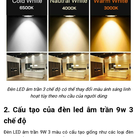
3
c
h
ế
đ
ộ
3
.
Ứ
n
g
d
ụ
n
Đèn LED âm trần 3 chế độ có thể thay đổi màu ánh sáng linh
g
hoạt tùy theo nhu cầu của người dùng
c
ủ
2. Cấu tạo của đèn led âm trần 9w 3
a
đ
chế độ
è
n
Đèn LED âm trần 9W 3 màu có cấu tạo giống như các loại đèn
L