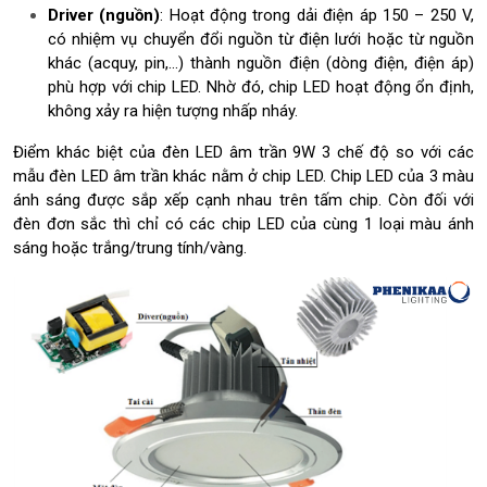
Driver (nguồn)
: Hoạt động trong dải điện áp 150 – 250 V,
H
có nhiệm vụ chuyển đổi nguồn từ điện lưới hoặc từ nguồn
ư
ớ
khác (acquy, pin,…) thành nguồn điện (dòng điện, điện áp)
n
phù hợp với chip LED. Nhờ đó, chip LED hoạt động ổn định,
g
không xảy ra hiện tượng nhấp nháy.
d
ẫ
Điểm khác biệt của đèn LED âm trần 9W 3 chế độ so với các
n
mẫu đèn LED âm trần khác nằm ở chip LED. Chip LED của 3 màu
c
ánh sáng được sắp xếp cạnh nhau trên tấm chip. Còn đối với
á
đèn đơn sắc thì chỉ có các chip LED của cùng 1 loại màu ánh
c
sáng hoặc trắng/trung tính/vàng.
h
t
í
n
h
s
ố
đ
è
n
L