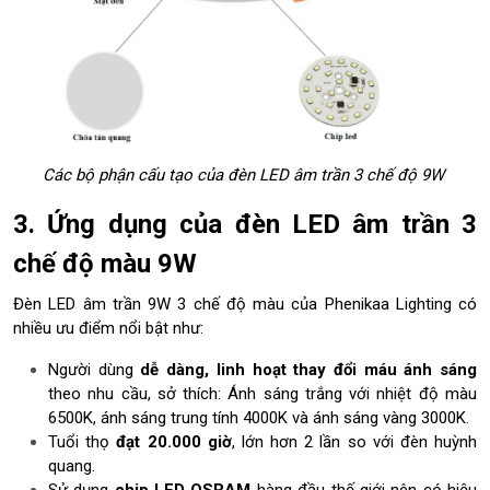
E
D
â
m
t
r
ầ
n
Các bộ phận cấu tạo của đèn LED âm trần 3 chế độ 9W
9
W
3. Ứng dụng của đèn LED âm trần 3
đ
ổ
chế độ màu 9W
i
m
Đèn LED âm trần 9W 3 chế độ màu của Phenikaa Lighting có
à
nhiều ưu điểm nổi bật như:
u
c
Người dùng
dễ dàng, linh hoạt thay đổi máu ánh sáng
ầ
theo nhu cầu, sở thích: Ánh sáng trắng với nhiệt độ màu
n
6500K, ánh sáng trung tính 4000K và ánh sáng vàng 3000K.
d
Tuổi thọ
đạt 20.000 giờ
, lớn hơn 2 lần so với đèn huỳnh
ù
quang.
n
Sử dụng
chip LED OSRAM
hàng đầu thế giới nên có hiệu