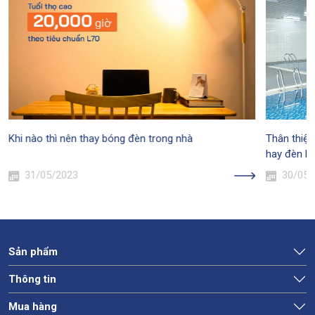
Khi nào thì nên thay bóng đèn trong nhà
Thân thiện
hay đèn L
31/05/2023
30/05/
Sản phẩm
Thông tin
Mua hàng