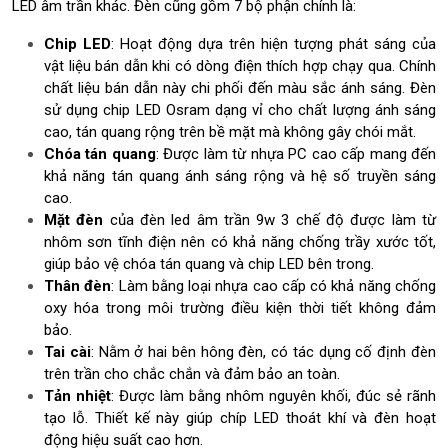
LED âm trần khác. Đèn cũng gồm 7 bộ phận chính là:
E
D
Chip LED
: Hoạt động dựa trên hiện tượng phát sáng của
â
vật liệu bán dẫn khi có dòng điện thích hợp chạy qua. Chính
m
chất liệu bán dẫn này chi phối đến màu sắc ánh sáng. Đèn
t
sử dụng chip LED Osram dạng vỉ cho chất lượng ánh sáng
r
cao, tán quang rộng trên bề mặt mà không gây chói mắt.
ầ
Chóa tán quang
: Được làm từ nhựa PC cao cấp mang đến
n
3
khả năng tán quang ánh sáng rộng và hệ số truyền sáng
c
cao.
h
Mặt đèn
của
đèn led âm trần 9w 3 chế độ được
làm từ
ế
nhôm sơn tĩnh điện nên có khả năng chống trầy xước tốt,
đ
giúp bảo vệ chóa tán quang và chip LED bên trong.
ộ
Thân đèn
: Làm bằng loại nhựa cao cấp có khả năng chống
m
oxy hóa trong môi trường điều kiện thời tiết không đảm
à
bảo.
u
Tai cài
: Nằm ở hai bên hông đèn, có tác dụng cố định đèn
9
trên trần cho chắc chắn và đảm bảo an toàn.
W
Tản nhiệt
: Được làm bằng nhôm nguyên khối, đúc sẻ rãnh
tạo lỗ. Thiết kế này giúp chíp LED thoát khí và đèn hoạt
4
động hiệu suất cao hơn.
.