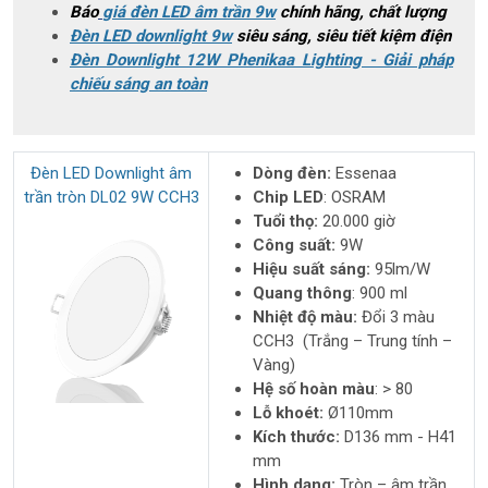
Báo
giá đèn LED âm trần 9w
chính hãng, chất lượng
W
Đèn LED downlight 9w
siêu sáng, siêu tiết kiệm điện
3
Đèn Downlight 12W Phenikaa Lighting - Giải pháp
c
chiếu sáng an toàn
h
ế
đ
ộ
Đèn LED Downlight âm
Dòng đèn:
Essenaa
l
à
trần tròn DL02 9W CCH3
Chip LED
: OSRAM
l
Tuổi thọ:
20.000 giờ
o
Công suất:
9W
ạ
Hiệu suất sáng:
95lm/W
i
Quang thông
: 900 ml
đ
Nhiệt độ màu:
Đổi 3 màu
è
CCH3 (Trắng – Trung tính –
n
Vàng)
g
Hệ số hoàn màu
: > 80
ì
Lỗ khoét:
Ø110mm
?
Kích thước:
D136 mm - H41
2
mm
.
Hình dạng:
Tròn – âm trần