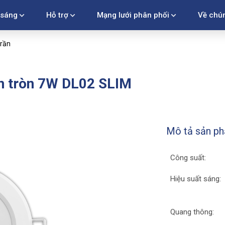
 sáng
Hỗ trợ
Mạng lưới phân phối
Về chún
rần
n tròn 7W DL02 SLIM
Mô tả sản p
Công suất:
Hiệu suất sáng:
Quang thông: