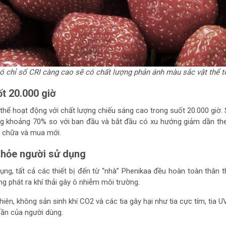
ó chỉ số CRI càng cao sẽ có chất lượng phản ánh màu sắc vật thể t
t 20.000 giờ
ể hoạt động với chất lượng chiếu sáng cao trong suốt 20.000 giờ. Sa
 khoảng 70% so với ban đầu và bắt đầu có xu hướng giảm dần theo t
a chữa và mua mới.
khỏe người sử dụng
ụng, tất cả các thiết bị đến từ “nhà” Phenikaa đều hoàn toàn thân
 phát ra khí thải gây ô nhiễm môi trường.
iên, không sản sinh khí CO2 và các tia gây hại như tia cực tím, tia U
hần của người dùng.