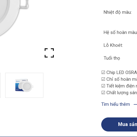
Nhiệt độ màu:
Hệ số hoàn màu
Lỗ Khoét:
Tuổi thọ
☑
Chip LED OSRAM
☑
Chỉ số hoàn mà
☑
Tiết kiệm điện
☑
Chất lượng sán
Tìm hiểu thêm
Mua sả