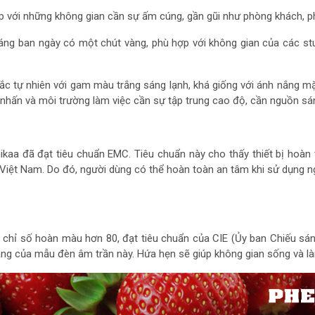
hợp với những không gian cần sự ấm cúng, gần gũi như phòng khách,
áng ban ngày có một chút vàng, phù hợp với không gian của các stud
ắc tự nhiên với gam màu trắng sáng lạnh, khá giống với ánh nắng mặ
 nhấn và môi trường làm việc cần sự tập trung cao độ, cần nguồn 
ikaa đã đạt tiêu chuẩn EMC. Tiêu chuẩn này cho thấy thiết bị hoàn
ệt Nam. Do đó, người dùng có thể hoàn toàn an tâm khi sử dụng ng
 chỉ số hoàn màu hơn 80, đạt tiêu chuẩn
của CIE (Ủy ban Chiếu sán
ng của mẫu đèn âm trần này. Hứa hẹn sẽ giúp không gian sống và là